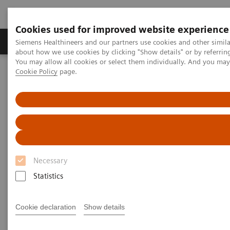
Cookies used for improved website experience
Zobrazovací technika
Laboratorní diagnostika
Siemens Healthineers and our partners use cookies and other simil
about how we use cookies by clicking "Show details" or by referrin
You may allow all cookies or select them individually. And you ma
Cookie Policy
page.
Home
Zobrazovací technika
Molekulární zobrazování
MI World Summit 2026
MI World Summit 2026 Moments
Image 83
Image 83
Necessary
Statistics
Cookie declaration
Show details