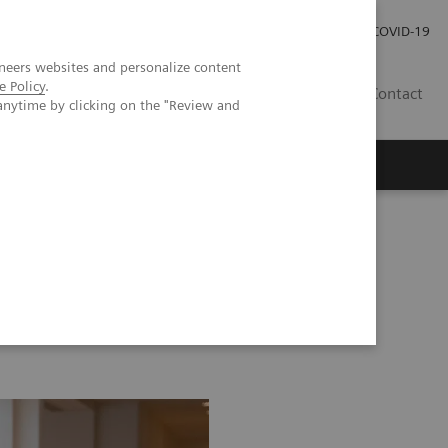
Pro investory
Pro média
COVID-19
neers websites and personalize content
e Policy
.
CZ
Contact
anytime by clicking on the "Review and
Magazín Trend
O nás