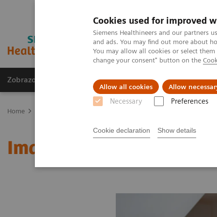
Cookies used for improved w
Siemens Healthineers and our partners us
and ads. You may find out more about how
You may allow all cookies or select them
change your consent" button on the
Cook
Zobrazovací technika
Laboratorní diagnostika
Allow all cookies
Allow necessar
Necessary
Preferences
Home
Zobrazovací technika
Molekulární zobrazování
MI Worl
Cookie declaration
Show details
Image 77