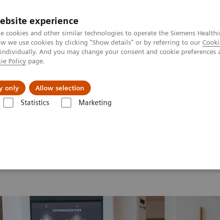
ebsite experience
e cookies and other similar technologies to operate the Siemens Healthi
 we use cookies by clicking "Show details" or by referring to our
Cooki
 individually. And you may change your consent and cookie preferences 
ie Policy
page.
Zákaznický servis
Klinické specializace
y only
Allow selection
Statistics
Marketing
d Summit 2026
MI World Summit 2026 Moments
Image 77