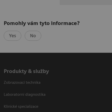
Pomohly vám tyto informace?
Yes
No
Produkty & služby
Zobrazovací technika
Laboratorní diagnostika
Klinické specializace