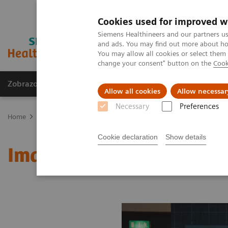
Cookies used for improved w
Siemens Healthineers and our partners us
and ads. You may find out more about how
You may allow all cookies or select them
change your consent" button on the
Cook
Zobrazovací technika
Laboratorní diagnostika
Allow all cookies
Allow necessar
Necessary
Preferences
Home
Zobrazovací technika
Molekulární zobrazování
MI Worl
Cookie declaration
Show details
Image 69