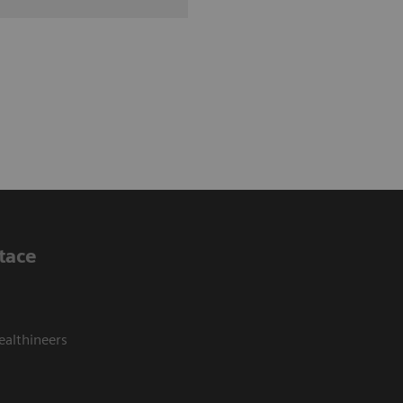
tace
ealthineers