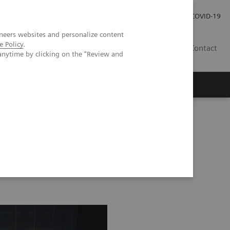
Pro investory
Pro média
COVID-19
neers websites and personalize content
e Policy
.
CZ
Contact
anytime by clicking on the "Review and
Magazín Trend
O nás