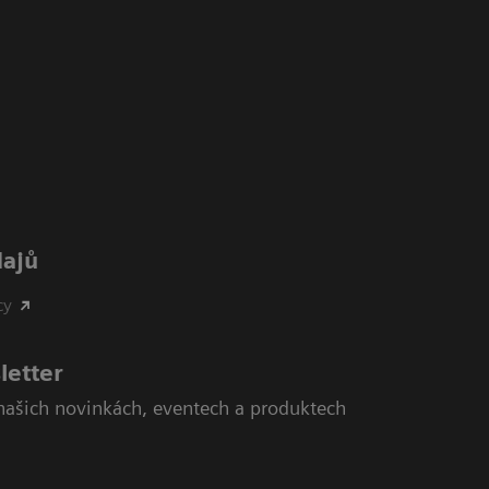
dajů
cy
letter
našich novinkách, eventech a produktech