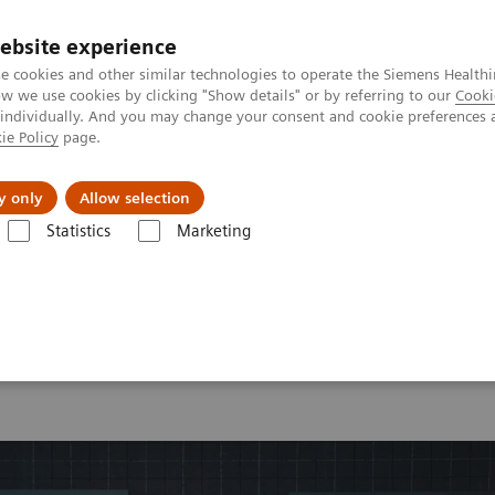
ebsite experience
e cookies and other similar technologies to operate the Siemens Healthi
 we use cookies by clicking "Show details" or by referring to our
Cooki
 individually. And you may change your consent and cookie preferences 
ie Policy
page.
Zákaznický servis
Klinické specializace
y only
Allow selection
Statistics
Marketing
d Summit 2026
MI World Summit 2026 Moments
Image 69