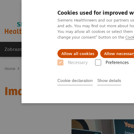
Cookies used for improved w
Siemens Healthineers and our partners us
and ads. You may find out more about how
You may allow all cookies or select them
change your consent" button on the
Cook
Zobrazovací technika
Laboratorní diagnostika
Allow all cookies
Allow necessar
Necessary
Preferences
Home
Zobrazovací technika
Molekulární zobrazování
MI Worl
Cookie declaration
Show details
Image 66