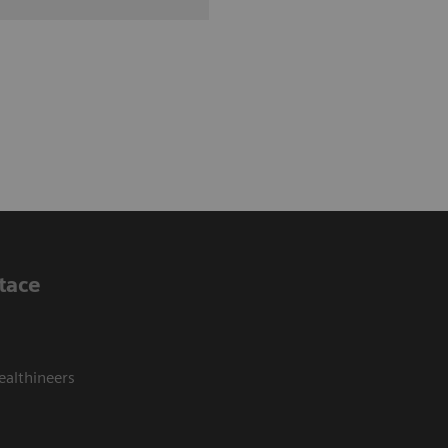
tace
ealthineers