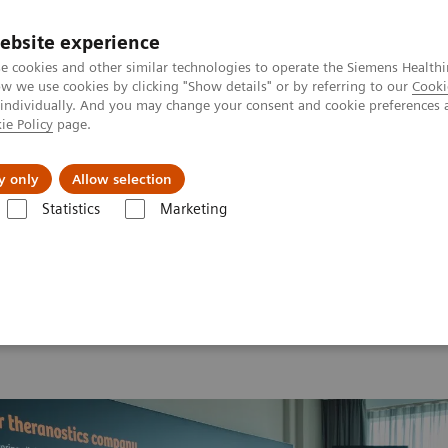
ebsite experience
e cookies and other similar technologies to operate the Siemens Healthi
 we use cookies by clicking "Show details" or by referring to our
Cooki
 individually. And you may change your consent and cookie preferences 
ie Policy
page.
Zákaznický servis
Klinické specializace
y only
Allow selection
Statistics
Marketing
d Summit 2026
MI World Summit 2026 Moments
Image 66