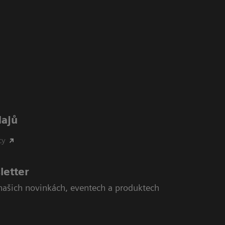
dajů
cy
letter
našich novinkách, eventech a produktech