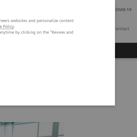
Pro investory
Pro média
COVID-19
neers websites and personalize content
e Policy
.
CZ
Contact
anytime by clicking on the "Review and
Magazín Trend
O nás