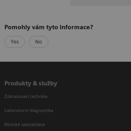
Pomohly vám tyto informace?
Yes
No
Produkty & služby
Zobrazovací technika
Laboratorní diagnostika
Klinické specializace