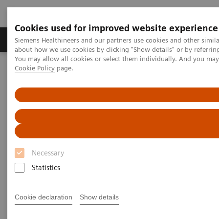
Cookies used for improved website experience
Zobrazovací technika
Laboratorní diagnostika
Siemens Healthineers and our partners use cookies and other simil
about how we use cookies by clicking "Show details" or by referrin
You may allow all cookies or select them individually. And you ma
Cookie Policy
page.
Home
Zobrazovací technika
Molekulární zobrazování
MI World Summit 2026
MI World Summit 2026 Moments
Image 60
Image 60
Necessary
Statistics
Cookie declaration
Show details