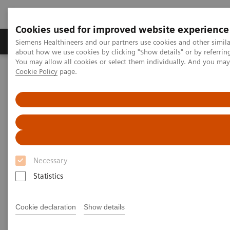
Cookies used for improved website experience
Zobrazovací technika
Laboratorní diagnostika
Siemens Healthineers and our partners use cookies and other simil
about how we use cookies by clicking "Show details" or by referrin
You may allow all cookies or select them individually. And you ma
Cookie Policy
page.
Home
Zobrazovací technika
Molecular Imaging
Molecular Imaging Clinical Corner
Clinical White Papers
Cardio Direct
Cardio Direct
Necessary
Statistics
|
By Charles Hayden, Siemens
2024-06-
Healthineers
05
Cookie declaration
Show details