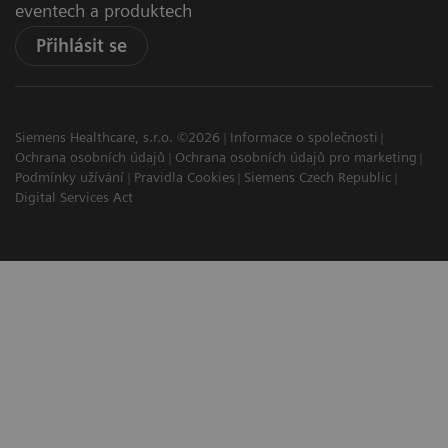
eventech a produktech
Přihlásit se
Siemens Healthcare, s.r.o. ©2026
Informace o společnosti
Ochrana osobních údajů
Ochrana osobních údajů pro marketing
Podmínky užívání
Pravidla Cookies
Siemens Czech Republic
Digital Services Act