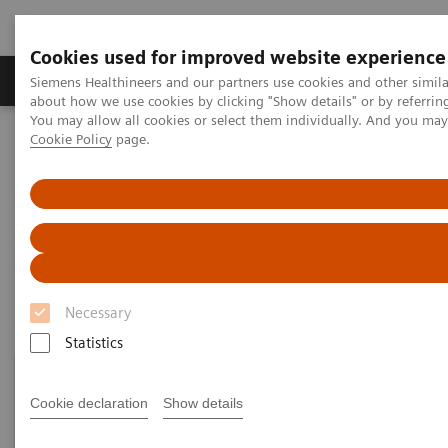
Cookies used for improved website experience
Zobrazovací technika
Laboratorní diagnostika
Siemens Healthineers and our partners use cookies and other simil
about how we use cookies by clicking "Show details" or by referrin
You may allow all cookies or select them individually. And you ma
Cookie Policy
page.
Home
Zobrazovací technika
Molecular Imaging
Customer Resources
Customer resources
Necessary
Statistics
Cookie declaration
Show details