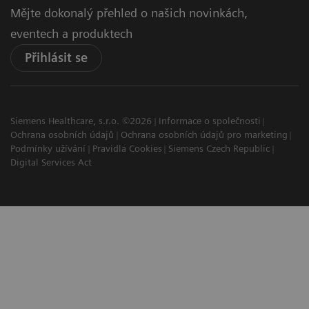
Mějte dokonalý přehled o našich novinkách,
eventech a produktech
Přihlásit se
Siemens Healthcare, s.r.o. ©2026
Informace o společnosti
Ochrana osobních údajů
Ochrana osobních údajů pro marketing
Podmínky užívání
Pravidla Cookies
Siemens Czech Republic
Digital Services Act