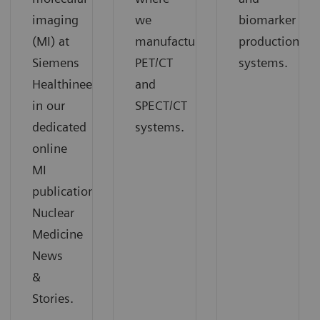
imaging
we
biomarker
(MI) at
manufacture
production
Siemens
PET/CT
systems.
Healthineers
and
in our
SPECT/CT
dedicated
systems.
online
MI
publication
Nuclear
Medicine
News
&
Stories.