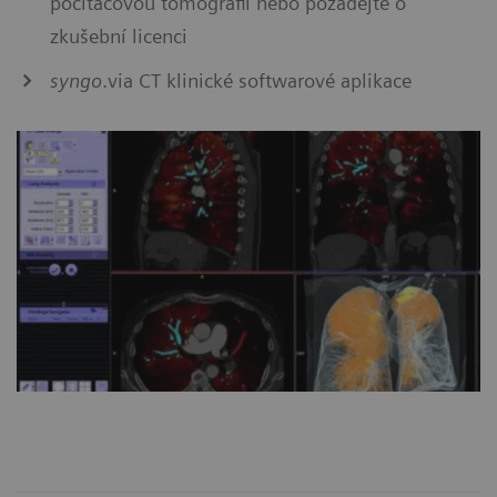
počítačovou tomografii nebo požádejte o
zkušební licenci
syngo
.via CT klinické softwarové aplikace