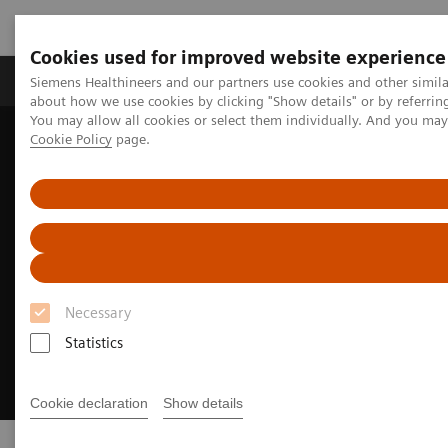
Cookies used for improved website experience
Zobrazovací technika
Laboratorní diagnostika
Siemens Healthineers and our partners use cookies and other simil
about how we use cookies by clicking "Show details" or by referrin
You may allow all cookies or select them individually. And you ma
Cookie Policy
page.
Home
Zobrazovací technika
Doplňky & upgrade systémů
Necessary
Statistics
Cookie declaration
Show details