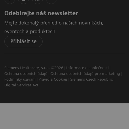
Odebírejte náš newsletter
Mějte dokonalý přehled o našich novinkách,
eventech a produktech
Přihlásit se
Siemens Healthcare, s.r.o. ©2026
Informace o společnosti
Ochrana osobních údajů
Ochrana osobních údajů pro marketing
Podmínky užívání
Pravidla Cookies
Siemens Czech Republic
Digital Services Act