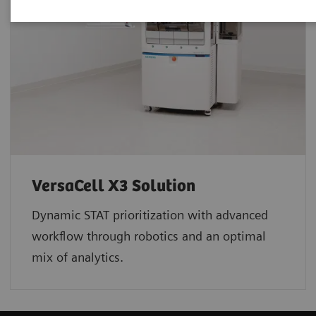
VersaCell X3 Solution
Dynamic STAT prioritization with advanced
workflow through robotics and an optimal
mix of analytics.