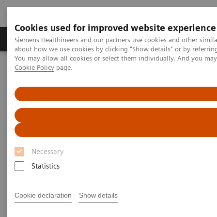
Cookies used for improved website experience
Zobrazovací technika
Laboratorní diagnostika
Siemens Healthineers and our partners use cookies and other simil
about how we use cookies by clicking "Show details" or by referrin
You may allow all cookies or select them individually. And you ma
Cookie Policy
page.
Home
Laboratorní diagnostika
Laboratory Automation
Advanced Robotic Solution
Advanced Robotic Solution
Necessary
Statistics
Cookie declaration
Show details