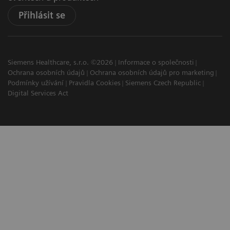
Přihlásit se
Siemens Healthcare, s.r.o. ©2026
Informace o společnosti
Ochrana osobních údajů
Ochrana osobních údajů pro marketing
Podmínky užívání
Pravidla Cookies
Siemens Czech Republic
Digital Services Act