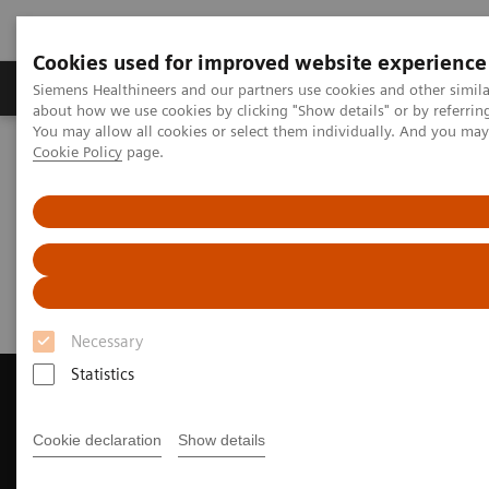
Cookies used for improved website experience
Zobrazovací technika
Laboratorní diagnostika
Siemens Healthineers and our partners use cookies and other simil
about how we use cookies by clicking "Show details" or by referrin
You may allow all cookies or select them individually. And you ma
Cookie Policy
page.
Home
Zobrazovací technika
Výpočetní tomografie
Request Trial License
Request Trial License
Necessary
Statistics
Cookie declaration
Show details
Contact Us