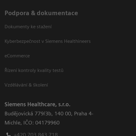
Podpora & dokumentace
Dokumenty ke stažení
Kyberbezpečnost v Siemens Healthineers
eCommerce
Řízení kontroly kvality testů
Vzdělávání & školení
Siemens Healthcare, s.r.o.
Budějovická 779/3b
,
140 00, Praha 4-
Michle
,
IČO: 04179960
+420 703 843 718