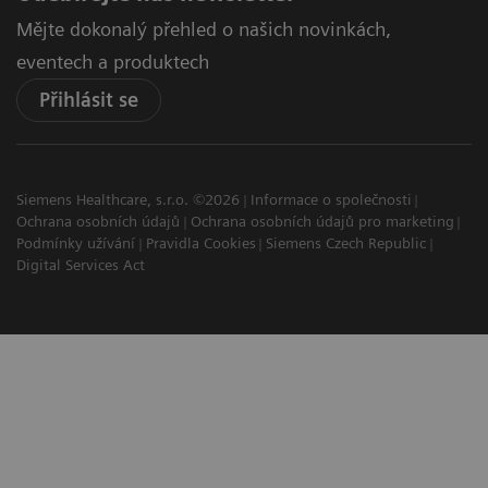
Mějte dokonalý přehled o našich novinkách,
eventech a produktech
Přihlásit se
Siemens Healthcare, s.r.o. ©2026
Informace o společnosti
Ochrana osobních údajů
Ochrana osobních údajů pro marketing
Podmínky užívání
Pravidla Cookies
Siemens Czech Republic
Digital Services Act