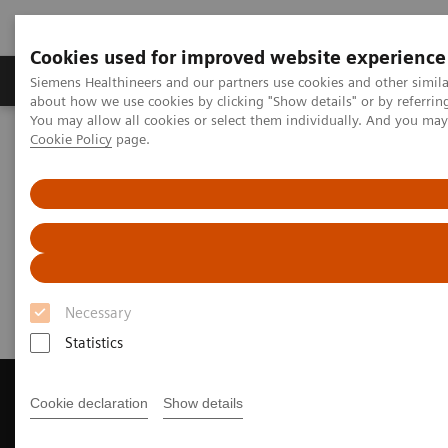
Cookies used for improved website experience
Zobrazovací technika
Laboratorní diagnostika
Siemens Healthineers and our partners use cookies and other simil
about how we use cookies by clicking "Show details" or by referrin
You may allow all cookies or select them individually. And you ma
Cookie Policy
page.
Home
Zobrazovací technika
Výpočetní tomografie
Get a Recommendation for your CT System
Get a Recommendation for your
CT System
Necessary
Statistics
Cookie declaration
Show details