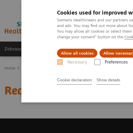
Cookies used for improved w
Siemens Healthineers and our partners us
and ads. You may find out more about how
You may allow all cookies or select them
change your consent" button on the
Cook
Zobrazovací technika
Laboratorní diagnostika
Allow all cookies
Allow necessar
Necessary
Preferences
Home
Zobrazovací technika
Výpočetní tomografie
Request a 
Cookie declaration
Show details
Request a Quote