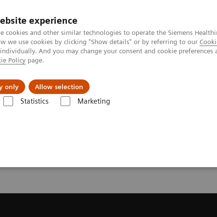
ebsite experience
e cookies and other similar technologies to operate the Siemens Healthi
 we use cookies by clicking "Show details" or by referring to our
Cooki
 individually. And you may change your consent and cookie preferences 
ie Policy
page.
Zákaznický servis
Klinické specializace
y only
Allow selection
Statistics
Marketing
Quote