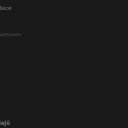
tace
ealthineers
dajů