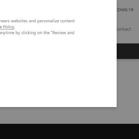
Pro investory
Pro média
COVID-19
neers websites and personalize content
e Policy
.
CZ
Contact
anytime by clicking on the "Review and
Magazín Trend
O nás