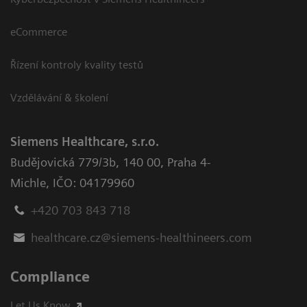
eCommerce
Řízení kontroly kvality testů
Vzdělávání & školení
Siemens Healthcare, s.r.o.
Budějovická 779/3b
,
140 00, Praha 4-
Michle
,
IČO: 04179960
+420 703 843 718
healthcare.cz@siemens-healthineers.com
Compliance
Let Us Know