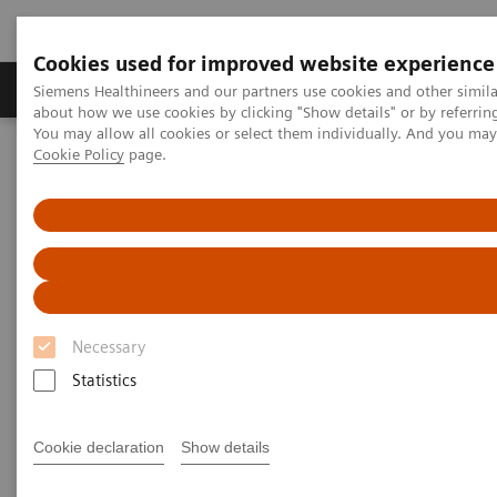
Cookies used for improved website experience
Zobrazovací technika
Laboratorní diagnostika
Siemens Healthineers and our partners use cookies and other simil
about how we use cookies by clicking "Show details" or by referrin
You may allow all cookies or select them individually. And you ma
Cookie Policy
page.
Home
Zobrazovací technika
Výpočetní tomografie
Clinical software applications
e-logbook
e-logbook
Product Overview
Necessary
Statistics
Cookie declaration
Show details