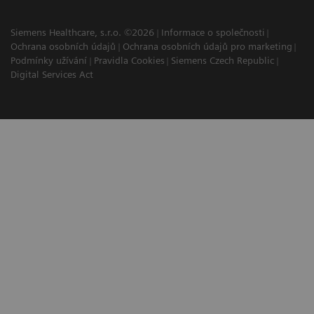
Siemens Healthcare, s.r.o. ©2026
Informace o společnosti
Ochrana osobních údajů
Ochrana osobních údajů pro marketing
Podmínky užívání
Pravidla Cookies
Siemens Czech Republic
Digital Services Act