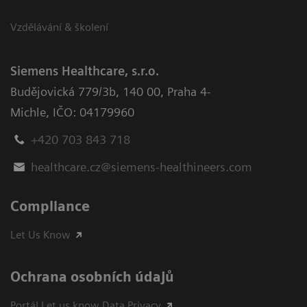
Vzdělávání & školení
Siemens Healthcare, s.r.o.
Budějovická 779/3b
,
140 00, Praha 4-
Michle
,
IČO: 04179960
+420 703 843 718
healthcare.cz@siemens-healthineers.com
Compliance
Let Us Know
Ochrana osobních údajů
Portál Let us know Data Privacy