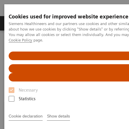
Cookies used for improved website experience
Zobrazovací technika
Laboratorní diagnostika
Siemens Healthineers and our partners use cookies and other simil
about how we use cookies by clicking "Show details" or by referrin
You may allow all cookies or select them individually. And you ma
Cookie Policy
page.
Home
Clinical Fields
Organ Transplantation - ISDs
Mycophenolic Acid Assays
Mycophenolic Acid Assays
Necessary
Statistics
Cookie declaration
Show details