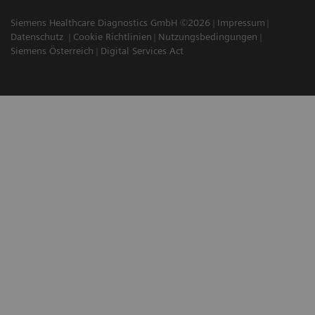
Siemens Healthcare Diagnostics GmbH ©2026
Impressum
Datenschutz
Cookie Richtlinien
Nutzungsbedingungen
Siemens Österreich
Digital Services Act