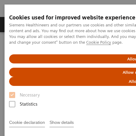
Cookies used for improved website experience
Produkte und Services
Fachbereiche
H
Siemens Healthineers and our partners use cookies and other simil
content and ads. You may find out more about how we use cookies b
You may allow all cookies or select them individually. And you ma
and change your consent" button on the
Cookie Policy
page.
Home
Presse
Pressemeldungen veröffentlicht in Österreich
Allo
Pressemeldungen veröffentlicht
Allow 
in Österreich
All
Zum Download hier
Necessary
Statistics
2026
2025
2024
2023
2022
2021
Cookie declaration
Show details