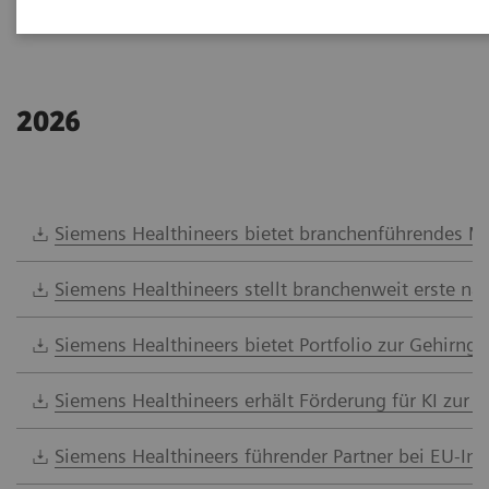
2026
Siemens Healthineers bietet branchenführendes Men
Siemens Healthineers stellt branchenweit erste na
Siemens Healthineers bietet Portfolio zur Gehirnge
Siemens Healthineers erhält Förderung für KI zur 
Siemens Healthineers führender Partner bei EU-Ini