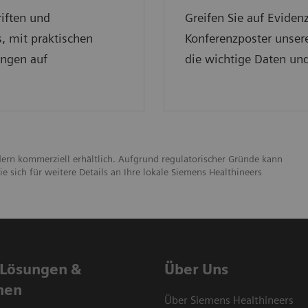
riften und
Greifen Sie auf Eviden
, mit praktischen
Konferenzposter unsere
ungen auf
die wichtige Daten und
dern kommerziell erhältlich. Aufgrund regulatorischer Gründe kann
e sich für weitere Details an Ihre lokale Siemens Healthineers
 Lösungen &
Über Uns
nen
Über Siemens Healthineers