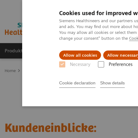
Cookies used for improved w
Siemens Healthineers and our partners us
and ads. You may find out more about how
You may allow all cookies or select them
change your consent" button on the
Cook
Produkte und Services
Fachbereiche
H
Allow all cookies
Allow necessar
Necessary
Preferences
Home
Labordiagnostik
Klinische Laborausbildung
Customer I
Cookie declaration
Show details
Kundeneinblicke: