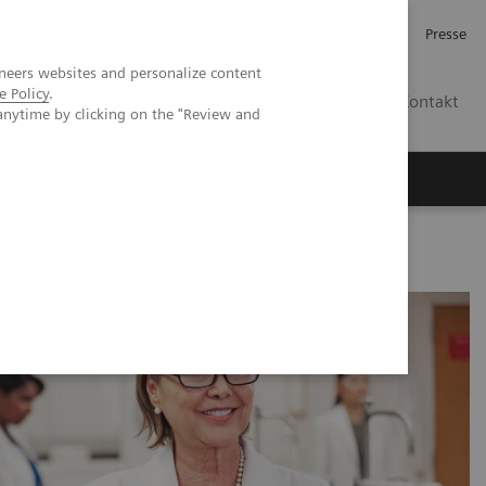
Karriere
Investor Relations
Presse
neers websites and personalize content
e Policy
.
AT
Kontakt
anytime by clicking on the "Review and
 uns