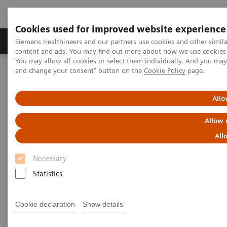
Cookies used for improved website experience
Produkte und Services
Fachbereiche
H
Siemens Healthineers and our partners use cookies and other simil
content and ads. You may find out more about how we use cookies b
You may allow all cookies or select them individually. And you ma
and change your consent" button on the
Cookie Policy
page.
Home
Weiterbildung & Training
Shape Your Clinical Knowledge
Webinare
Allo
Siemens Healthineers Webinare
Allow 
All
Hier finden Sie alle Siemens Healthineers Webinare in
Necessary
Österreich.
Statistics
Cookie declaration
Show details