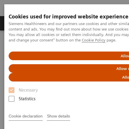
Cookies used for improved website experience
Produkte und Services
Fachbereiche
H
Siemens Healthineers and our partners use cookies and other simil
content and ads. You may find out more about how we use cookies b
You may allow all cookies or select them individually. And you ma
and change your consent" button on the
Cookie Policy
page.
Home
Weiterbildung & Training
Siemens Healthineers Training Österreich
Cross Modality
MRT-MDCT Abdomen Workshop
Allo
Allow 
MRT-MDCT Abdomen Workshop
All
Intensiv Workshops mit
syngo
.via ► NEU:
Necessary
Buche 3, bezahle 2!
Statistics
Cookie declaration
Show details