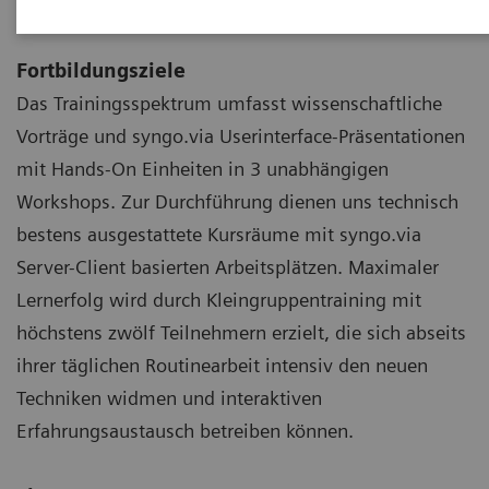
Unser Fortbildungsprogramm
Fortbildungsziele
Das Trainingsspektrum umfasst wissenschaftliche
Vorträge und syngo.via Userinterface-Präsentationen
mit Hands-On Einheiten in 3 unabhängigen
Workshops. Zur Durchführung dienen uns technisch
bestens ausgestattete Kursräume mit syngo.via
Server-Client basierten Arbeitsplätzen. Maximaler
Lernerfolg wird durch Kleingruppentraining mit
höchstens zwölf Teilnehmern erzielt, die sich abseits
ihrer täglichen Routinearbeit intensiv den neuen
Techniken widmen und interaktiven
Erfahrungsaustausch betreiben können.