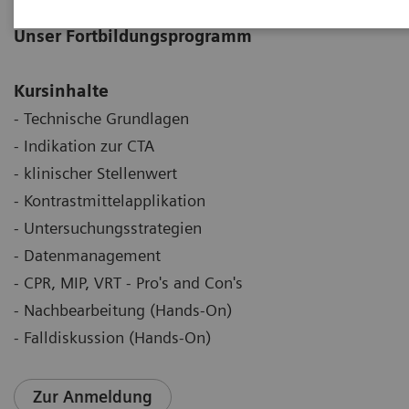
Unser Fortbildungsprogramm
Kursinhalte
- Technische Grundlagen
- Indikation zur CTA
- klinischer Stellenwert
- Kontrastmittelapplikation
- Untersuchungsstrategien
- Datenmanagement
- CPR, MIP, VRT - Pro's and Con's
- Nachbearbeitung (Hands-On)
- Falldiskussion (Hands-On)
Zur Anmeldung