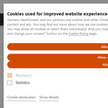
Cookies used for improved website experience
Produkte und Services
Fachbereiche
H
Siemens Healthineers and our partners use cookies and other simil
content and ads. You may find out more about how we use cookies b
You may allow all cookies or select them individually. And you ma
and change your consent" button on the
Cookie Policy
page.
Home
Weiterbildung & Training
Siemens Healthineers Training Österreich
Computertomographie
MSCT Angiographie Workshop
Allo
Allow 
Moderne CT-Angiographie
All
Möglichkeiten und Indikationen
Necessary
syngo
.via Bildnachverarbeitung und
Statistics
Befundanalyse
Cookie declaration
Show details