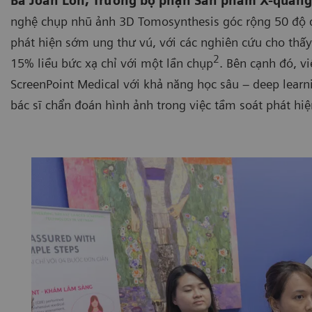
Bà Joan Loh, Trưởng bộ phận Sản phẩm X-quang
nghệ chụp nhũ ảnh 3D Tomosynthesis góc rộng 50 độ đó
phát hiện sớm ung thư vú, với các nghiên cứu cho thấy
2
15% liều bức xạ chỉ với một lần chụp
. Bên cạnh đó, v
ScreenPoint Medical với khả năng học sâu – deep learni
bác sĩ chẩn đoán hình ảnh trong việc tầm soát phát hiệ