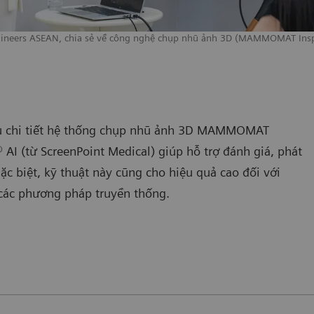
ineers ASEAN, chia sẻ về công nghệ chụp nhũ ảnh 3D (MAMMOMAT Inspir
hiệu chi tiết hệ thống chụp nhũ ảnh 3D MAMMOMAT
 AI (từ ScreenPoint Medical) giúp hỗ trợ đánh giá, phát
c biệt, kỹ thuật này cũng cho hiệu quả cao đối với
các phương pháp truyền thống.