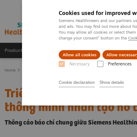
Cookies used for improved w
Siemens Healthineers and our partners us
and ads. You may find out more about how
You may allow all cookies or select them
change your consent" button on the
Cook
Products & Services
Support & Documentation
Allow all cookies
Allow necessar
Necessary
Preferences
Home
Press Room
Press Releases
Triển khai Kỹ thuật Chụp nh
Cookie declaration
Show details
Triển khai Kỹ thuật Chụp
thông minh nhân tạo hỗ 
Thông cáo báo chí chung giữa Siemens Healthi