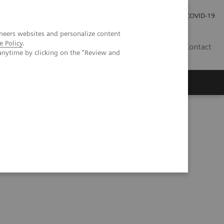
Investor Relations
Press Room
COVID-19
neers websites and personalize content
e Policy
.
VN
Contact
anytime by clicking on the "Review and