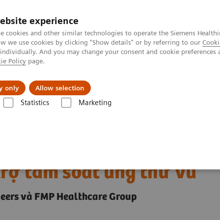
ebsite experience
e cookies and other similar technologies to operate the Siemens Healthi
 we use cookies by clicking "Show details" or by referring to our
Cooki
 individually. And you may change your consent and cookie preferences 
ie Policy
page.
Insights
About Us
y only
Allow selection
Statistics
Marketing
ũ ảnh 3D kết hợp Trí thông minh nhân tạo hỗ trợ tầm soát ung thư vú
 nhũ ảnh 3D kết hợp Trí
trợ tầm soát ung thư vú
neers và FMP Healthcare Group