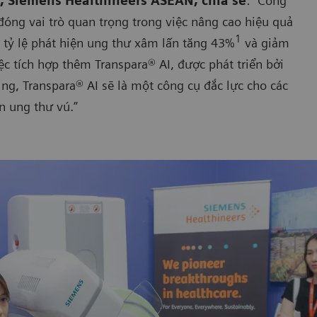
, Siemens Healthineers ASEAN, chia sẻ
: “Công
ng vai trò quan trọng trong việc nâng cao hiệu quả
1
 tỷ lệ phát hiện ung thư xâm lấn tăng 43%
và giảm
iệc tích hợp thêm Transpara® AI, được phát triển bởi
ng, Transpara® AI sẽ là một công cụ đắc lực cho các
n ung thư vú.”