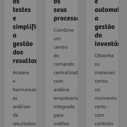
os
os
e
testes
seus
automatiz
e
processos
a
simplifique
gestão
Combine
a
do
um
gestão
inventário
centro
dos
de
Obtenha
resultados
comando
os
Acelere
centralizado
materiais
e
com
certos
harmonize
análise
no
as
empresarial
momento
análises
integrada
certo -
de
para
com
resultados.
melhor
controlo