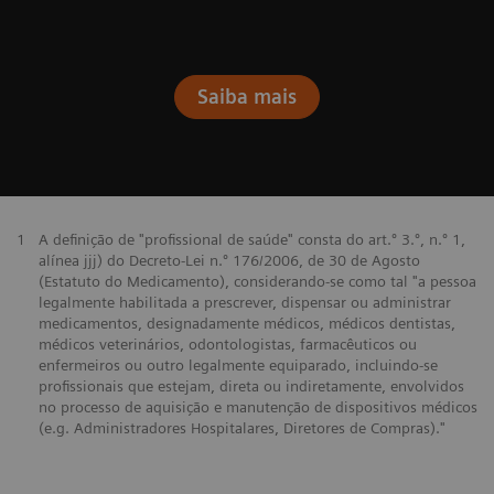
Saiba mais
1
A definição de "profissional de saúde" consta do art.º 3.º, n.º 1,
alínea jjj) do Decreto-Lei n.º 176/2006, de 30 de Agosto
(Estatuto do Medicamento), considerando-se como tal "a pessoa
legalmente habilitada a prescrever, dispensar ou administrar
medicamentos, designadamente médicos, médicos dentistas,
médicos veterinários, odontologistas, farmacêuticos ou
enfermeiros ou outro legalmente equiparado, incluindo-se
profissionais que estejam, direta ou indiretamente, envolvidos
no processo de aquisição e manutenção de dispositivos médicos
(e.g. Administradores Hospitalares, Diretores de Compras)."