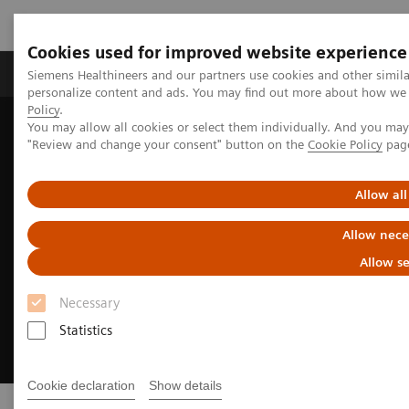
Cookies used for improved website experience
Grupos de Produtos
Suporte e Documentação
Siemens Healthineers and our partners use cookies and other simil
personalize content and ads. You may find out more about how we u
Policy
.
You may allow all cookies or select them individually. And you ma
Home
News & Stories
Unlock the Lab of the Future
"Review and change your consent" button on the
Cookie Policy
pag
Allow all
Allow nece
Allow se
Necessary
Statistics
Cookie declaration
Show details