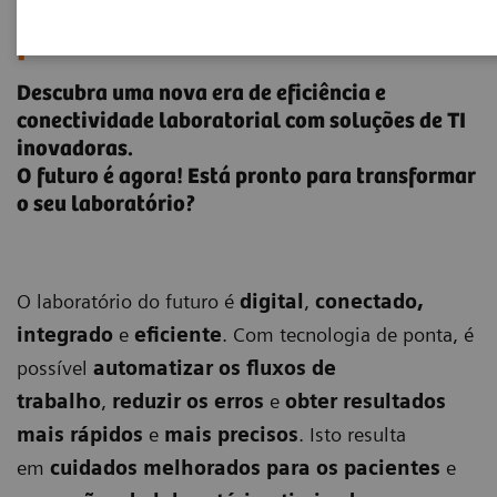
Desbloqueie o laboratório do
futuro
Descubra uma nova era de eficiência e
conectividade laboratorial com soluções de TI
inovadoras.
O futuro é agora! Está pronto para transformar
o seu laboratório?
O laboratório do futuro é
digital
,
conectado,
integrado
e
eficiente
. Com tecnologia de ponta, é
possível
automatizar os fluxos de
trabalho
,
reduzir os erros
e
obter resultados
mais rápidos
e
mais precisos
. Isto resulta
em
cuidados melhorados para os pacientes
e