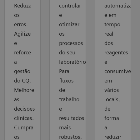
Reduza
controlar
automatizado
os
e
e em
erros.
otimizar
tempo
Agilize
os
real
e
processos
dos
reforce
do seu
reagentes
a
laboratório.
e
gestão
Para
consumíveis
do CQ.
fluxos
em
Melhore
de
vários
as
trabalho
locais,
decisões
e
de
clínicas.
resultados
forma
Cumpra
mais
a
os
robustos,
reduzir