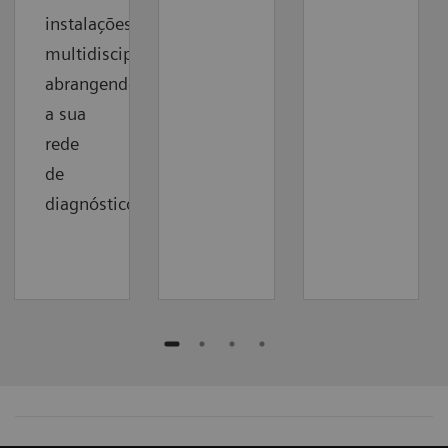
instalações
multidisciplinares,
abrangendo
a sua
rede
de
diagnóstico.