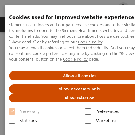
Cookies used for improved website experience
지멘스 헬시니어스(주)
채용
주요 제품 
Siemens Healthineers and our partners use cookies and other simila
technologies to operate the Siemens Healthineers websites and per
content and ads. You may find out more about how we use cookies 
"Show details" or by referring to our
Cookie Policy
.
지멘스 헬시니어스(주)
홈페이지 개편
You may allow all cookies or select them individually. And you ma
consent and cookie preferences anytime by clicking on the "Revie
your consent" button on the
Cookie Policy
page.
홈페이지 개편
Allow all cookies
홈페이지 개편으로 인해 찾으시는 페이지를 제공할
Allow necessary only
수 없습니다.
이용에 불편을 드려 죄송합니다.
Allow selection
Necessary
Preferences
Statistics
Marketing
상단의 Sitemap을 이용하여 원하시는 페이지를 찾아
볼 수 있습니다.