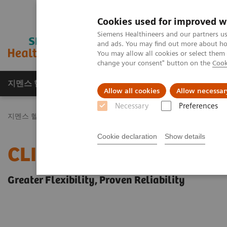
Cookies used for improved w
Siemens Healthineers and our partners us
and ads. You may find out more about how
You may allow all cookies or select them
change your consent" button on the
Cook
지멘스 헬시니어스(주)
채용
주요 제품 
Allow all cookies
Allow necessar
Necessary
Preferences
지멘스 헬시니어스(주)
Laboratory Diagnostics
Urinalysis
Urin
Cookie declaration
Show details
CLINITEK Advantus Urin
Greater Flexibility, Proven Reliability