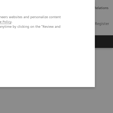
언론 보도
채용 정보
Investor Relations
neers websites and personalize content
e Policy
.
KR
Contact
Login / Register
anytime by clicking on the "Review and