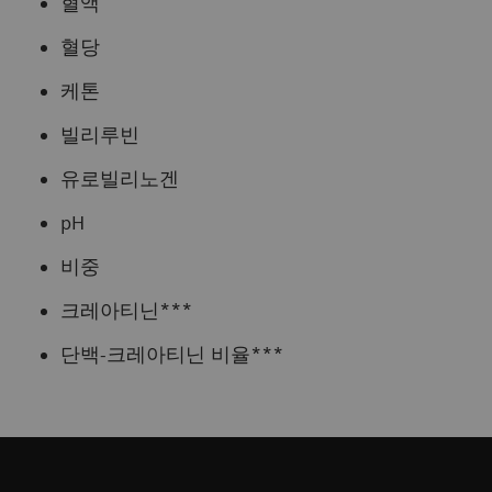
혈액
혈당
케톤
빌리루빈
유로빌리노겐
pH
비중
크레아티닌***
단백-크레아티닌 비율***