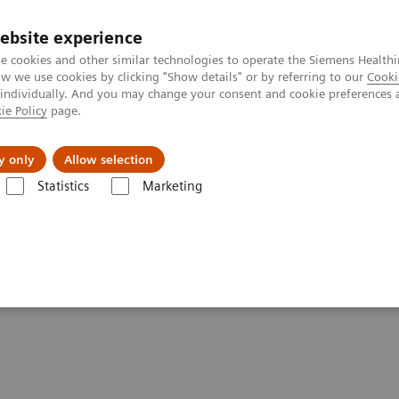
ebsite experience
e cookies and other similar technologies to operate the Siemens Healthi
 we use cookies by clicking "Show details" or by referring to our
Cooki
 individually. And you may change your consent and cookie preferences 
ie Policy
page.
및 서비스
y only
Allow selection
Statistics
Marketing
alysis Systems
CLINITEK Advantus Urine Chemistry Analyzer
e Chemistry Analyzer