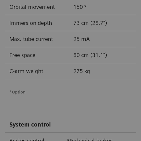
Orbital movement
150 °
Immersion depth
73 cm (28.7")
Max. tube current
25 mA
Free space
80 cm (31.1")
C-arm weight
275 kg
*Option
System control
Brakes control
Mechanical brakes