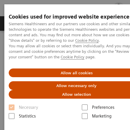
Cookies used for improved website experience
지멘스 헬시니어스(주)
채용
주요 제품 
Siemens Healthineers and our partners use cookies and other simila
technologies to operate the Siemens Healthineers websites and per
content and ads. You may find out more about how we use cookies 
"Show details" or by referring to our
Cookie Policy
.
지멘스 헬시니어스(주)
Medical Imaging
Mobile C-arms
You may allow all cookies or select them individually. And you ma
Mobile C-arms
Cios Flow
consent and cookie preferences anytime by clicking on the "Revie
your consent" button on the
Cookie Policy
page.
Allow all cookies
Allow necessary only
Allow selection
Necessary
Preferences
Statistics
Marketing