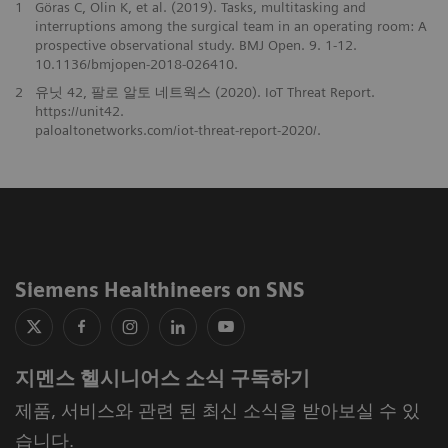
1
Göras C, Olin K, et al. (2019). Tasks, multitasking and
interruptions among the surgical team in an operating room: A
prospective observational study. BMJ Open. 9. 1-12.
10.1136/bmjopen-2018-026410.
2
유닛 42, 팔로 알토 네트웍스 (2020). IoT Threat Report.
https://unit42.
paloaltonetworks.com/iot-threat-report-2020/.
Siemens Healthineers on SNS
지멘스 헬시니어스 소식 구독하기
제품, 서비스와 관련 된 최신 소식을 받아보실 수 있
습니다.