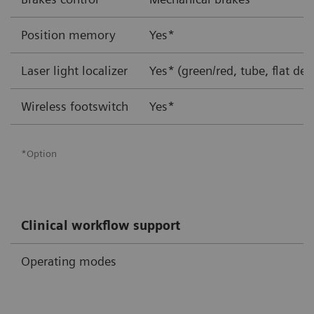
Position memory
Yes*
Laser light localizer
Yes*
(green/red, tube, flat det
Wireless footswitch
Yes*
*Option
Clinical workflow support
Operating modes