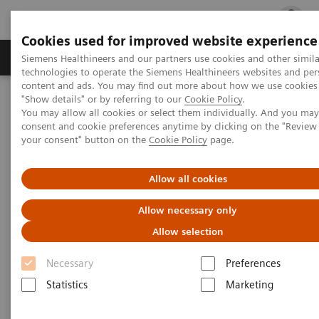
Cookies used for improved website experience
지멘스 헬시니어스(주)
채용
주요 제품 
Siemens Healthineers and our partners use cookies and other simila
technologies to operate the Siemens Healthineers websites and per
content and ads. You may find out more about how we use cookies 
"Show details" or by referring to our
Cookie Policy
.
지멘스 헬시니어스(주)
Services
You may allow all cookies or select them individually. And you ma
Laboratory Diagnostics Services
consent and cookie preferences anytime by clicking on the "Revie
your consent" button on the
Cookie Policy
page.
Laboratory Diagnostics
Allow all cookies
Services
Allow necessary only
Siemens Customer Care Program
Allow selection
Necessary
Preferences
지멘스는 숙련된 현장 엔지니어와 워크플로우 전문
Statistics
Marketing
가부터 풍부한 경험의 교육 및 고객 서비스 전문가에
이르기까지, 고객과 긴밀히 협력하여 고객 검사실의