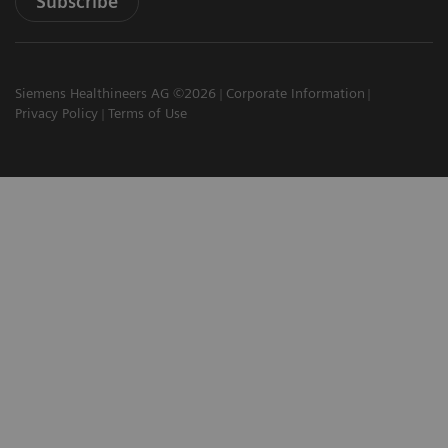
Subscribe
Siemens Healthineers AG ©2026
Corporate Information
Privacy Policy
Terms of Use