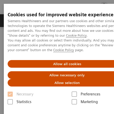
Cookies used for improved website experience
지멘스 헬시니어스(주)
채용
주요 제품 
Siemens Healthineers and our partners use cookies and other simila
technologies to operate the Siemens Healthineers websites and per
content and ads. You may find out more about how we use cookies 
"Show details" or by referring to our
Cookie Policy
.
지멘스 헬시니어스(주)
Services
You may allow all cookies or select them individually. And you ma
Imaging & Therapy Services
Customer Services
consent and cookie preferences anytime by clicking on the "Revie
System Services
your consent" button on the
Cookie Policy
page.
System Services
Allow all cookies
Allow necessary only
Allow selection
Necessary
Preferences
Statistics
Marketing