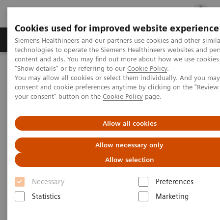
Cookies used for improved website experience
지멘스 헬시니어스(주)
채용
주요 제품 
Siemens Healthineers and our partners use cookies and other simila
technologies to operate the Siemens Healthineers websites and per
content and ads. You may find out more about how we use cookies 
"Show details" or by referring to our
Cookie Policy
.
지멘스 헬시니어스(주)
Services
You may allow all cookies or select them individually. And you ma
Imaging & Therapy Services
Customer Services
consent and cookie preferences anytime by clicking on the "Revie
Siemens Remote Service
your consent" button on the
Cookie Policy
page.
Siemens Remote Service
Allow all cookies
Allow necessary only
지멘스 원격 진단 서비스로 실현되는 다수의 혜
택
Allow selection
Necessary
Preferences
Statistics
Marketing