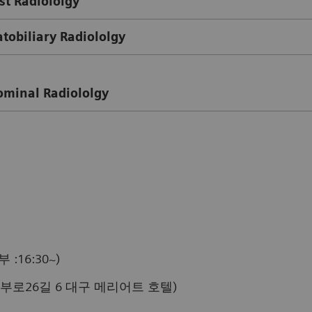
st Radiololgy
atobiliary Radiololgy
ominal Radiololgy
 :16:30~)
부로26길 6 대구 메리어트 호텔)