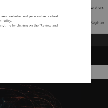
언론 보도
채용 정보
Investor Relations
neers websites and personalize content
e Policy
.
KR
Contact
Login / Register
anytime by clicking on the "Review and