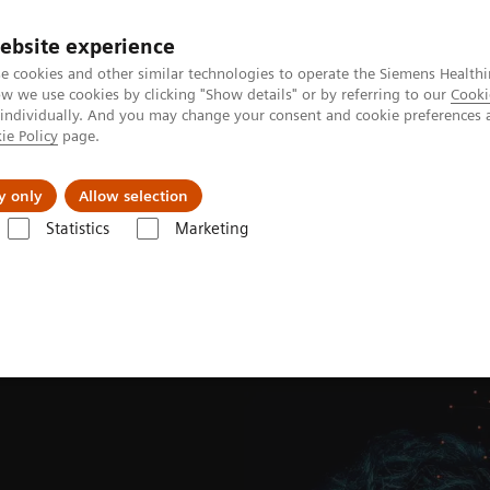
ebsite experience
e cookies and other similar technologies to operate the Siemens Healthi
 we use cookies by clicking "Show details" or by referring to our
Cooki
 individually. And you may change your consent and cookie preferences 
ie Policy
page.
및 서비스
y only
Allow selection
Statistics
Marketing
iemens Healthineers Symposium in Daegu 2024
|
2024.04.17