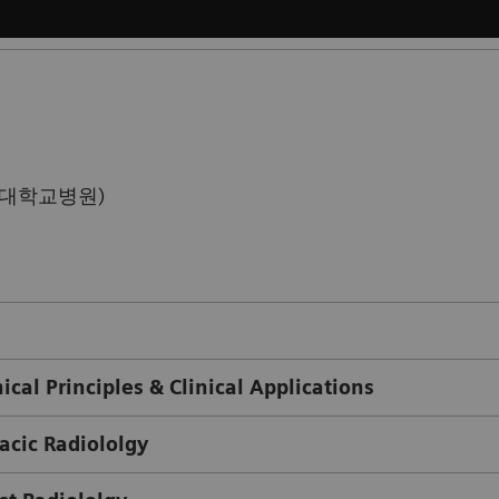
남대학교병원)
cal Principles & Clinical Applications
acic Radiololgy