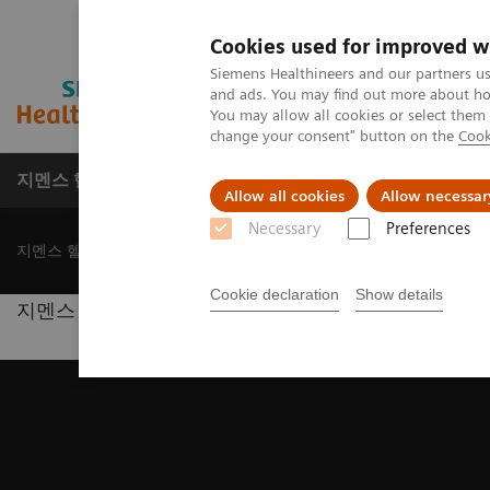
Cookies used for improved w
Siemens Healthineers and our partners us
and ads. You may find out more about how
You may allow all cookies or select them
change your consent" button on the
Cook
지멘스 헬시니어스(주)
채용
주요 제품 
Allow all cookies
Allow necessar
Necessary
Preferences
지멘스 헬시니어스(주)
News & Events
Conferences & Events
S
Cookie declaration
Show details
|
지멘스 헬시니어스(주)
대구 매리어트 호텔 이스트홀