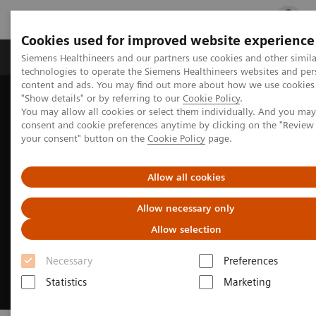
Cookies used for improved website experience
지멘스 헬시니어스(주)
채용
주요 제품 
Siemens Healthineers and our partners use cookies and other simila
technologies to operate the Siemens Healthineers websites and per
content and ads. You may find out more about how we use cookies 
"Show details" or by referring to our
Cookie Policy
.
지멘스 헬시니어스(주)
News & Events
You may allow all cookies or select them individually. And you ma
Conferences & Events
Atellica Online Seminar
consent and cookie preferences anytime by clicking on the "Revie
your consent" button on the
Cookie Policy
page.
Allow all cookies
Allow necessary only
Allow selection
Necessary
Preferences
Statistics
Marketing