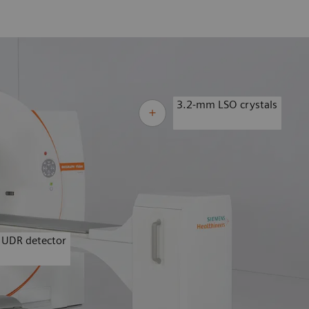
3.2-mm LSO crystals
 UDR detector