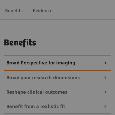
Benefits
Evidence
Benefits
Broad Perspective for imaging
Broad your research dimensions
Reshape clinical outcomes
106cm의 축 방향 PET 시야를 제공하는 Biograph
Benefit from a realistic fit
Vision Quadra는 머리부터 허벅지까지 한 번의 촬영