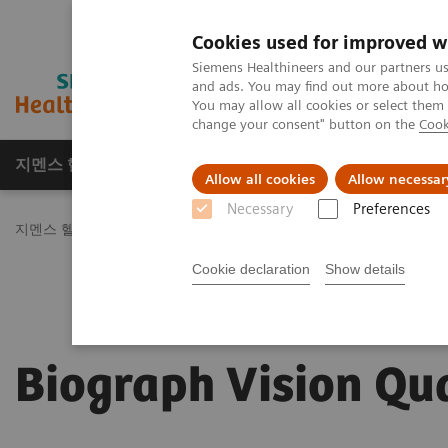
Cookies used for improved w
Siemens Healthineers and our partners us
and ads. You may find out more about how
You may allow all cookies or select them
change your consent" button on the
Cook
지멘스 헬시니어스(주)
채용
주요 제품 
Allow all cookies
Allow necessar
Necessary
Preferences
지멘스 헬시니어스(주)
Medical Imaging
Molecular Imaging
P
Cookie declaration
Show details
Biograph Vision Qu