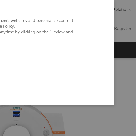
언론 보도
채용 정보
Investor Relations
neers websites and personalize content
e Policy
.
KR
Contact
Login / Register
anytime by clicking on the "Review and