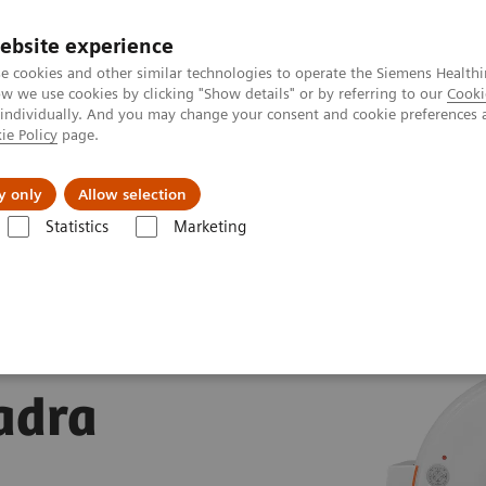
ebsite experience
e cookies and other similar technologies to operate the Siemens Healthi
 we use cookies by clicking "Show details" or by referring to our
Cooki
 individually. And you may change your consent and cookie preferences 
ie Policy
page.
및 서비스
y only
Allow selection
Statistics
Marketing
ET•CT
Biograph Vision Quadra
adra