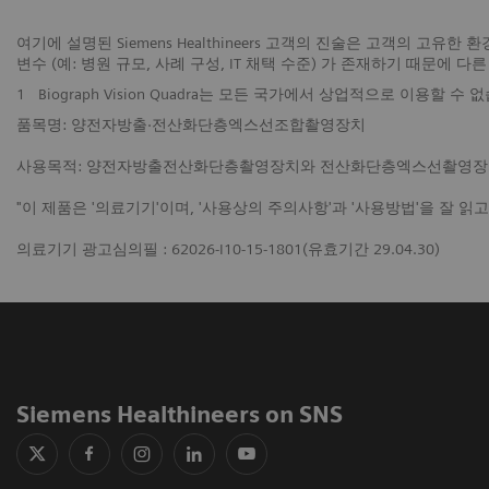
여기에 설명된 Siemens Healthineers 고객의 진술은 고객의 고
변수 (예: 병원 규모, 사례 구성, IT 채택 수준) 가 존재하기 때문에
1
Biograph Vision Quadra는 모든 국가에서 상업적으로 이용할 
품목명: 양전자방출·전산화단층엑스선조합촬영장치
사용목적: 양전자방출전산화단층촬영장치와 전산화단층엑스선촬영장치
"이 제품은 '의료기기'이며, '사용상의 주의사항'과 '사용방법'을 잘 읽
의료기기 광고심의필 : 62026-I10-15-1801(유효기간 29.04.30)
Siemens Healthineers on SNS