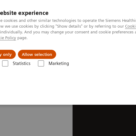
ebsite experience
e cookies and other similar technologies to operate the Siemens Healthi
 we use cookies by clicking "Show details" or by referring to our
Cooki
 individually. And you may change your consent and cookie preferences 
ie Policy
page.
및 서비스
y only
Allow selection
Statistics
Marketing
 acquisition solutions
스캐닝 원격 지원 솔루션