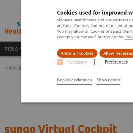
Cookies used for improved w
Siemens Healthineers and our partners us
and ads. You may find out more about how
You may allow all cookies or select them
change your consent" button on the
Cook
지멘스 헬시니어스(주)
채용
주요 제품 
Allow all cookies
Allow necessar
Necessary
Preferences
지멘스 헬시니어스(주)
Healthcare IT
Medical Imaging IT
Image
Cookie declaration
Show details
syngo Virtual Cockpit