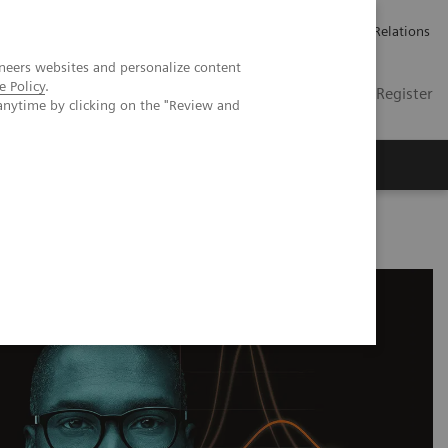
언론 보도
채용 정보
Investor Relations
neers websites and personalize content
e Policy
.
KR
Contact
Login / Register
anytime by clicking on the "Review and