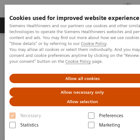
Cookies used for improved website experience
지멘스 헬시니어스(주)
채용
주요 제품 
Siemens Healthineers and our partners use cookies and other simila
technologies to operate the Siemens Healthineers websites and per
content and ads. You may find out more about how we use cookies 
"Show details" or by referring to our
Cookie Policy
.
지멘스 헬시니어스(주)
Medical Imaging
You may allow all cookies or select them individually. And you ma
Magnetic Resonance Imaging
MRI기술
consent and cookie preferences anytime by clicking on the "Revie
your consent" button on the
Cookie Policy
page.
MRI 기술
Allow all cookies
Allow necessary only
높은 효율, 우수한 이미징 품질과 일관된 결과를 위한
Allow selection
MRI 기술을 경험 해보세요.
Necessary
Preferences
Statistics
Marketing