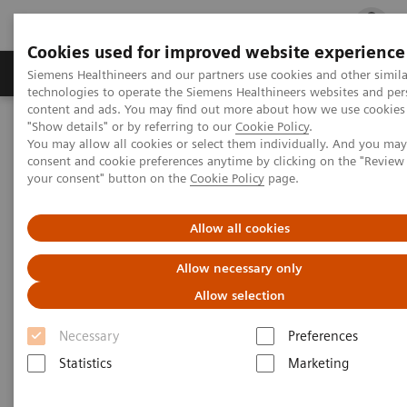
Cookies used for improved website experience
지멘스 헬시니어스(주)
채용
주요 제품 
Siemens Healthineers and our partners use cookies and other simila
technologies to operate the Siemens Healthineers websites and per
content and ads. You may find out more about how we use cookies 
"Show details" or by referring to our
Cookie Policy
.
지멘스 헬시니어스(주)
Laboratory Diagnostics
You may allow all cookies or select them individually. And you ma
Assays by Diseases & Conditions
Growth Disorders
consent and cookie preferences anytime by clicking on the "Revie
성장 호르몬 검사
your consent" button on the
Cookie Policy
page.
성장 호르몬 검사
Allow all cookies
Allow necessary only
성장 호르몬 검사는 과잉 또는 감소된 성장 호르몬
Allow selection
(GH) 생산을 식별하고 환자 상태에 대한 정보를 제공
Necessary
Preferences
하는 데 사용됩니다.
Statistics
Marketing