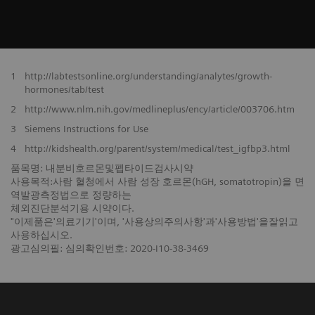
1
http://labtestsonline.org/understanding/analytes/growth-
hormones/tab/test
2
http://www.nlm.nih.gov/medlineplus/ency/article/003706.htm
3
Siemens Instructions for Use
4
http://kidshealth.org/parent/system/medical/test_igfbp3.html
품목명: 내분비호르몬및펩타이드검사시약
사용목적:사람 혈청에서 사람 성장 호르몬(hGH, somatotropin)을 면
역발광측정법으로 정량하는
체외진단분석기용 시약이다.
"이제품은'의료기기'이며, '사용상의주의사항'과'사용방법'을잘읽고
사용하십시오.
광고심의필: 심의확인번호: 2020-I10-38-3469