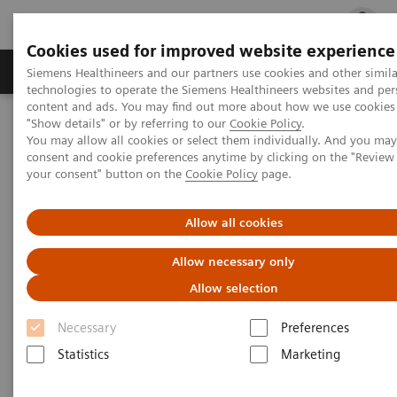
Cookies used for improved website experience
지멘스 헬시니어스(주)
채용
주요 제품 
Siemens Healthineers and our partners use cookies and other simila
technologies to operate the Siemens Healthineers websites and per
content and ads. You may find out more about how we use cookies 
"Show details" or by referring to our
Cookie Policy
.
지멘스 헬시니어스(주)
Laboratory Diagnostics
You may allow all cookies or select them individually. And you ma
Assays by Diseases & Conditions
Diabetes
consent and cookie preferences anytime by clicking on the "Revie
Now Available! Enzymatic Hemoglobin A1c assay for the Atellica
your consent" button on the
Cookie Policy
page.
CH Analyzer
Allow all cookies
Enzymatic Hemoglobin A1c
Allow necessary only
assay for the Atellica CH
Allow selection
Analyzer
Necessary
Preferences
HbA1c 검사를 이용한 당뇨병 진단 및 모니터링
Statistics
Marketing