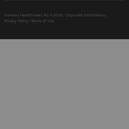
Siemens Healthineers AG ©2026
Corporate Information
Privacy Policy
Terms of Use