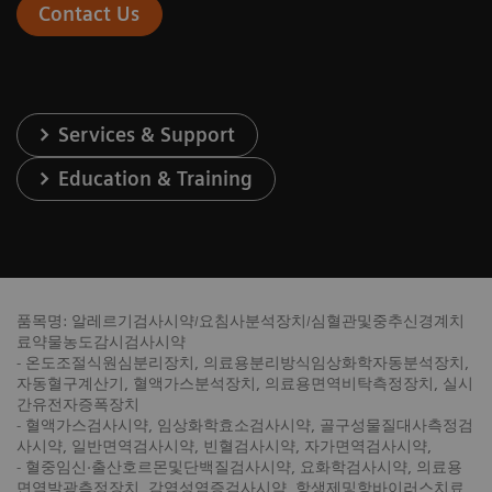
Contact Us
Services & Support
Education & Training
품목명: 알레르기검사시약/요침사분석장치/심혈관및중추신경계치
료약물농도감시검사시약
- 온도조절식원심분리장치, 의료용분리방식임상화학자동분석장치,
자동혈구계산기, 혈액가스분석장치, 의료용면역비탁측정장치, 실시
간유전자증폭장치
- 혈액가스검사시약, 임상화학효소검사시약, 골구성물질대사측정검
사시약, 일반면역검사시약, 빈혈검사시약, 자가면역검사시약,
- 혈중임신·출산호르몬및단백질검사시약, 요화학검사시약, 의료용
면역발광측정장치, 감염성염증검사시약, 항생제및항바이러스치료