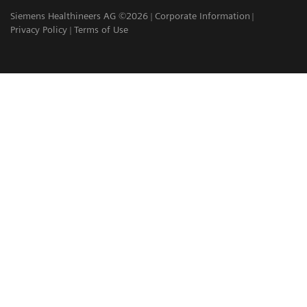
Siemens Healthineers AG ©2026
Corporate Information
Privacy Policy
Terms of Use