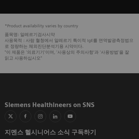
*Product availability varies by country
품목명: 알레르기검사시약
사용목적 : 사람 혈청에서 알레르기 특이적 IgE를 면역발광측정법으
로 정량하는 체외진단분석기용 시약이다.
"이 제품은 '의료기기'이며, '사용상의 주의사항'과 '사용방법'을 잘
읽고 사용하십시오"
Siemens Healthineers on SNS
지멘스 헬시니어스 소식 구독하기