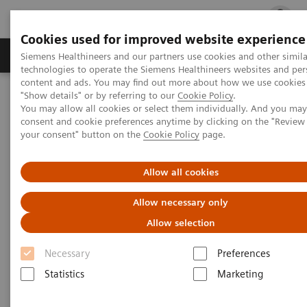
Cookies used for improved website experience
지멘스 헬시니어스(주)
채용
주요 제품 
Siemens Healthineers and our partners use cookies and other simila
technologies to operate the Siemens Healthineers websites and per
content and ads. You may find out more about how we use cookies 
"Show details" or by referring to our
Cookie Policy
.
지멘스 헬시니어스(주)
Laboratory Diagnostics
You may allow all cookies or select them individually. And you ma
Assays by Diseases & Conditions
Allergy
알레르기 검사시약
consent and cookie preferences anytime by clicking on the "Revie
your consent" button on the
Cookie Policy
page.
알레르기 검사시약
Allow all cookies
지멘스 헬시니어스의 알레르기 검사시약에 대해
Allow necessary only
알아보세요
Allow selection
Necessary
Preferences
Statistics
Marketing
지멘스 헬시니어스의 알레르기 테스