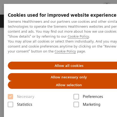
Cookies used for improved website experience
지멘스 헬시니어스(주)
채용
주요 제품 
Siemens Healthineers and our partners use cookies and other simila
technologies to operate the Siemens Healthineers websites and per
content and ads. You may find out more about how we use cookies 
"Show details" or by referring to our
Cookie Policy
.
지멘스 헬시니어스(주)
Healthcare IT
Turnkey Solutions
You may allow all cookies or select them individually. And you ma
consent and cookie preferences anytime by clicking on the "Revie
your consent" button on the
Cookie Policy
page.
Turnkey Solutions
Allow all cookies
Performance & Financial Solutions
Allow necessary only
Allow selection
Necessary
Preferences
Statistics
Marketing
Turnkey Projects