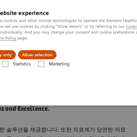
ebsite experience
e cookies and other similar technologies to operate the Siemens Healthi
 we use cookies by clicking "Show details" or by referring to our
Cooki
 individually. And you may change your consent and cookie preferences 
ie Policy
page.
및 서비스
y only
Allow selection
Statistics
Marketing
ulting
us and Excellence.
한 솔루션을 제공합니다. 또한 의료계가 당면한 의료