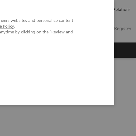
언론 보도
채용 정보
Investor Relations
neers websites and personalize content
e Policy
.
KR
Contact
Login / Register
anytime by clicking on the "Review and