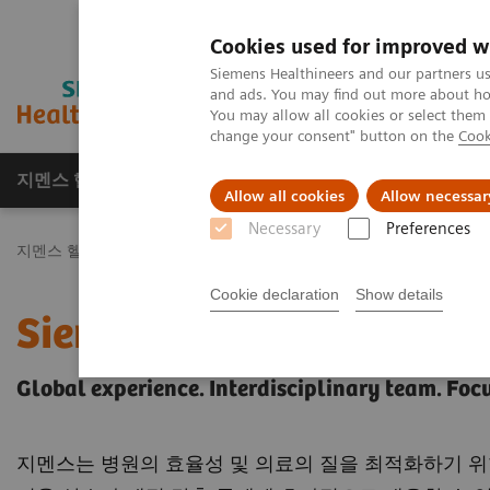
Cookies used for improved w
Siemens Healthineers and our partners us
and ads. You may find out more about how
You may allow all cookies or select them
change your consent" button on the
Cook
지멘스 헬시니어스(주)
채용
주요 제품 
Allow all cookies
Allow necessar
Necessary
Preferences
지멘스 헬시니어스(주)
Healthcare IT
Healthcare Consulting
Cookie declaration
Show details
Siemens Healthcare Cons
Global experience. Interdisciplinary team. Foc
지멘스는 병원의 효율성 및 의료의 질을 최적화하기 위