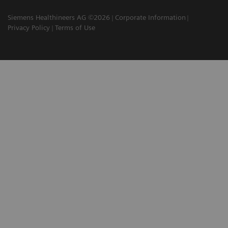
Siemens Healthineers AG ©2026
Corporate Information
Privacy Policy
Terms of Use