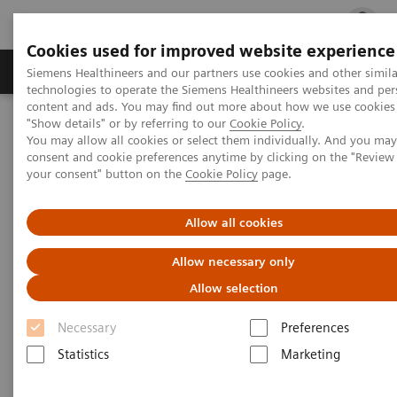
Cookies used for improved website experience
지멘스 헬시니어스(주)
채용
주요 제품 
Siemens Healthineers and our partners use cookies and other simila
technologies to operate the Siemens Healthineers websites and per
content and ads. You may find out more about how we use cookies 
"Show details" or by referring to our
Cookie Policy
.
지멘스 헬시니어스(주)
Healthcare IT
You may allow all cookies or select them individually. And you ma
Laboratory Diagnostics IT
Productivity Systems
consent and cookie preferences anytime by clicking on the "Revie
CentraLink Data Management System
your consent" button on the
Cookie Policy
page.
CentraLink Data Management
Allow all cookies
System
Allow necessary only
Allow selection
CentraLink 는 검사실 장비 및 자동화 트랙과 연
결되어 검사실 워크플로우 개선을 지원하는 데
Necessary
Preferences
이터관리시스템 입니다
Statistics
Marketing