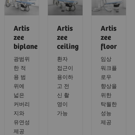
Artis
Artis
Artis
zee
zee
zee
biplane
ceiling
floor
광범위
환자
임상
한 적
접근이
워크플
용 범
용이하
로우
위에
고 전
향상을
넓은
신 촬
위한
커버리
영이
탁월한
지와
가능
성능
유연성
제공
제공