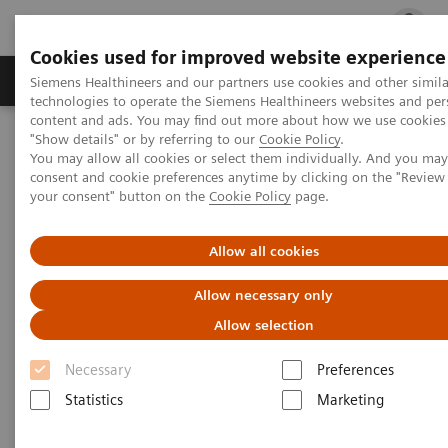
Cookies used for improved website experience
지멘스 헬시니어스(주)
채용
주요 제품 
Siemens Healthineers and our partners use cookies and other simila
technologies to operate the Siemens Healthineers websites and per
content and ads. You may find out more about how we use cookies 
"Show details" or by referring to our
Cookie Policy
.
지멘스 헬시니어스(주)
Medical Imaging
Angiography
You may allow all cookies or select them individually. And you ma
consent and cookie preferences anytime by clicking on the "Revie
your consent" button on the
Cookie Policy
page.
Allow all cookies
Allow necessary only
Allow selection
Necessary
Preferences
Statistics
Marketing