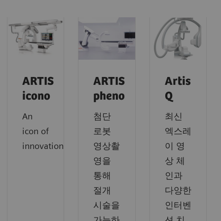
ARTIS
ARTIS
Artis
icono
pheno
Q
An
첨단
최신
icon of
로봇
엑스레
innovation
영상촬
이 영
영을
상 체
통해
인과
절개
다양한
시술을
인터벤
가능하
션 치