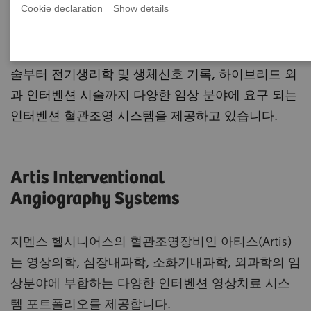
Angiography
Cookie declaration
Show details
지멘스 헬시니어스는 방사선 및 심혈관 인터벤션시
술부터 전기생리학 및 생체신호 기록, 하이브리드 외
과 인터벤션 시술까지 다양한 임상 분야에 요구 되는
인터벤션 혈관조영 시스템을 제공하고 있습니다.
Artis Interventional
Angiography Systems
지멘스 헬시니어스의 혈관조영장비인 아티스(Artis)
는 영상의학, 심장내과학, 소화기내과학, 외과학의 임
상분야에 부합하는 다양한 인터벤션 영상치료 시스
템 포트폴리오를 제공합니다.