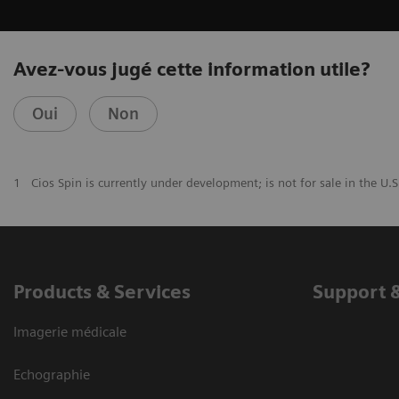
Avez-vous jugé cette information utile?
Oui
Non
1
Cios Spin is currently under development; is not for sale in the U.S
Products & Services
Support 
Imagerie médicale
Echographie