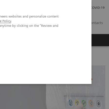
Carrières
Espace presse
COVID-19
neers websites and personalize content
e Policy
.
LU
Contacts
anytime by clicking on the "Review and