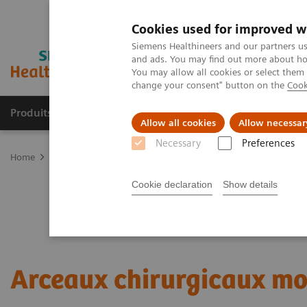
Cookies used for improved w
Siemens Healthineers and our partners us
and ads. You may find out more about how
You may allow all cookies or select them
change your consent" button on the
Cook
Produits & Services
À propos de
Clinic
Allow all cookies
Allow necessar
Necessary
Preferences
Home
Imagerie Médicale
Arceaux chirurgicaux mobiles
Cookie declaration
Show details
Arceaux chirurgicaux mo