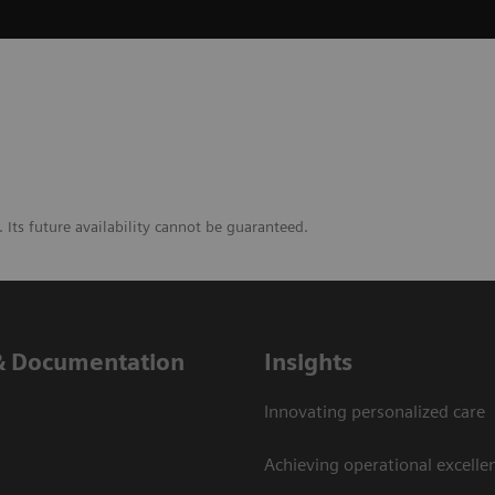
. Its future availability cannot be guaranteed.
& Documentation
Insights
Innovating personalized care
Achieving operational excelle