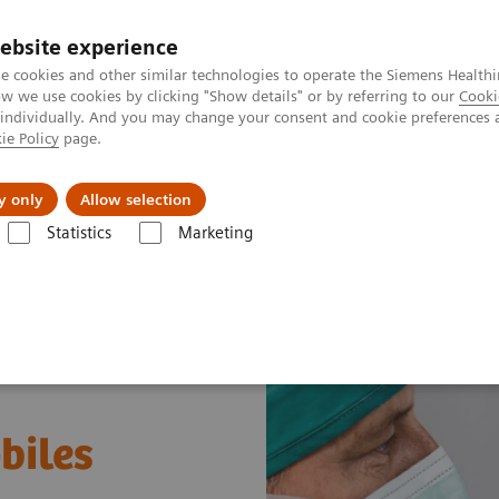
ebsite experience
e cookies and other similar technologies to operate the Siemens Healthi
 we use cookies by clicking "Show details" or by referring to our
Cooki
 individually. And you may change your consent and cookie preferences 
ie Policy
page.
al Fields
Vision & perspectives
y only
Allow selection
Statistics
Marketing
biles