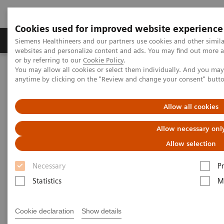
Cookies used for improved website experience
Produits & Services
À propos de
Clinic
Siemens Healthineers and our partners use cookies and other simil
websites and personalize content and ads. You may find out more a
or by referring to our
Cookie Policy
.
You may allow all cookies or select them individually. And you ma
Home
Services
Customer Services
Rapid Response Services
anytime by clicking on the "Review and change your consent" butt
Rapid Response Services
Allow all cookies
Allow necessary onl
Garantissez des opérations rapides et sans
Allow selection
problèmes grâce au soutien et à l'assistance de nos
Necessary
P
experts qui répondent à distance aux questions
Statistics
M
techniques et liées aux applications cliniques ou
assurent une assistance sur place.
Cookie declaration
Show details