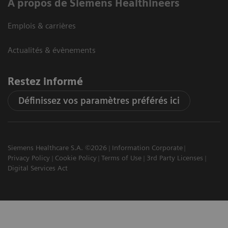
A propos de Siemens Healthineers
Emplois & carrières
Actualités & évènements
Restez informé
Définissez vos paramètres préférés ici
Siemens Healthcare S.A. ©2026
Information Corporate
Privacy Policy
Cookie Policy
Terms of Use
3rd Party Licenses
Digital Services Act