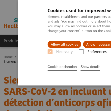
Cookies used for improved w
Siemens Healthineers and our partners us
and ads. You may find out more about how
You may allow all cookies or select them
change your consent" button on the
Cook
Produits & Services
À propos de
Clinic
Allow all cookies
Allow necessar
Necessary
Preferences
Home
Espace Presse
Communiqués de presse
Siemens Healthineers vise à étendre les tests du SARS-CoV-2 en incluan
Cookie declaration
Show details
Siemens Healthineers vise
SARS-CoV-2 en incluant u
détection d’anticorps afi