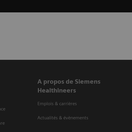
A propos de Siemens
Healthineers
Emplois & carrières
nce
Actualités & évènements
are