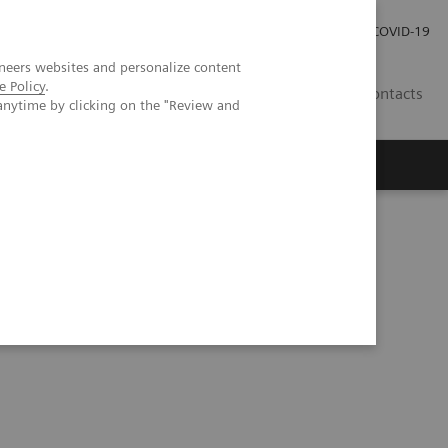
Carrières
Espace presse
COVID-19
neers websites and personalize content
e Policy
.
LU
Contacts
anytime by clicking on the "Review and
a lutte contre la pandémie