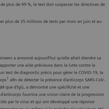
de plus de 99 %, le test doit surpasser les directives de
er plus de 25 millions de tests par mois en juin et au-
ineers a annoncé aujourd’hui qu’elle allait étendre sa
apporter une aide précieuse dans la lutte contre la
n test de diagnostic précis pour gérer le COVID-19, la
1
orps
afin de détecter la présence d’anticorps SARS-CoV-
IgM que d’IgG, a démontré une spécificité et une
 d’anticorps fournira une vision claire de la progression
ectés par le virus et qui ont développé une réponse
mptomatiques ou même si la maladie n’avait jamais été