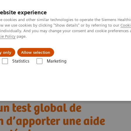
ebsite experience
e cookies and other similar technologies to operate the Siemens Healthi
 we use cookies by clicking "Show details" or by referring to our
Cooki
 individually. And you may change your consent and cookie preferences 
ie Policy
page.
al Fields
Vision & perspectives
y only
Allow selection
Statistics
Marketing
t un test global de détection d’anticorps afin d’apporter une aide dans l
 à étendre les tests du
n test global de
n d’apporter une aide