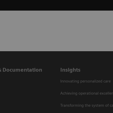
& Documentation
Insights
Innovating personalized care
Achieving operational excelle
Transforming the system of c