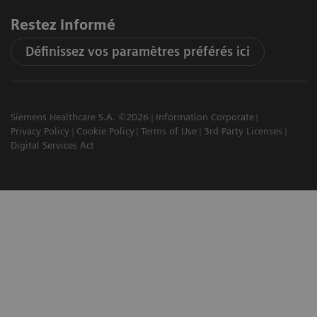
Restez informé
Définissez vos paramètres préférés ici
Siemens Healthcare S.A. ©2026
Information Corporate
Privacy Policy
Cookie Policy
Terms of Use
3rd Party Licenses
Digital Services Act