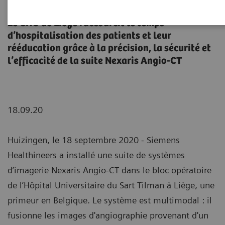
peu invasives.
Le CHU de Liège raccourcit le temps
d’hospitalisation des patients et leur
rééducation grâce à la précision, la sécurité et
l’efficacité de la suite Nexaris Angio-CT
18.09.20
Huizingen, le 18 septembre 2020 - Siemens
Healthineers a installé une suite de systèmes
d’imagerie Nexaris Angio-CT dans le bloc opératoire
de l’Hôpital Universitaire du Sart Tilman à Liège, une
primeur en Belgique. Le système est multimodal : il
fusionne les images d'angiographie provenant d'un