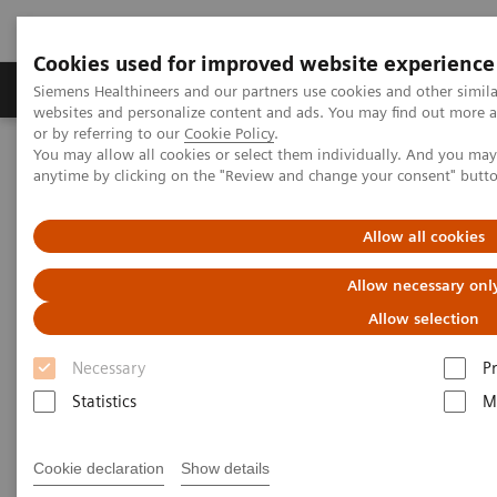
Cookies used for improved website experience
Produits & Services
À propos de
Clinic
Siemens Healthineers and our partners use cookies and other simil
websites and personalize content and ads. You may find out more a
or by referring to our
Cookie Policy
.
You may allow all cookies or select them individually. And you ma
Home
Espace Presse
Communiqués de presse
anytime by clicking on the "Review and change your consent" butt
Primeur belge : Siemens Healthineers regroupe l’imagerie
robotique et scanner pour permettre des interventions
chirurgicales très peu invasives.
Allow all cookies
Allow necessary onl
Primeur belge : Siemens
Allow selection
Healthineers regroupe
Necessary
P
l’imagerie robotique et scanner
Statistics
M
pour permettre des
interventions chirurgicales très
Cookie declaration
Show details