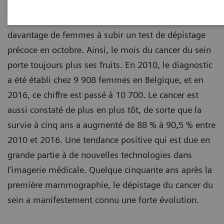
année, des organisations tentent de réduire ce
nombre au niveau mondial, entre autres en incitant
davantage de femmes à subir un test de dépistage
précoce en octobre. Ainsi, le mois du cancer du sein
porte toujours plus ses fruits. En 2010, le diagnostic
a été établi chez 9 908 femmes en Belgique, et en
2016, ce chiffre est passé à 10 700. Le cancer est
aussi constaté de plus en plus tôt, de sorte que la
survie à cinq ans a augmenté de 88 % à 90,5 % entre
2010 et 2016. Une tendance positive qui est due en
grande partie à de nouvelles technologies dans
l’imagerie médicale. Quelque cinquante ans après la
première mammographie, le dépistage du cancer du
sein a manifestement connu une forte évolution.