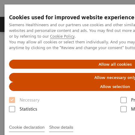
Cookies used for improved website experience
Produits & Services
À propos de
Clinic
Siemens Healthineers and our partners use cookies and other simil
websites and personalize content and ads. You may find out more a
or by referring to our
Cookie Policy
.
You may allow all cookies or select them individually. And you ma
Home
Espace Presse
Healthcare Trends
anytime by clicking on the "Review and change your consent" butt
Un sujet qui tient à cœur : plus de 50 ans de dépistage du cancer
du sein à la loupe
Allow all cookies
Un sujet qui tient à cœur : plus
Allow necessary onl
de 50 ans de dépistage du
Allow selection
cancer du sein à la loupe
Necessary
P
Statistics
M
1
En 2018, plus de 2,09 millions
de femmes dans le
Cookie declaration
Show details
monde sont mortes du cancer du sein. Année après