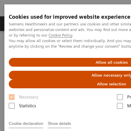
Cookies used for improved website experience
Produits & Services
À propos de
Clinic
Siemens Healthineers and our partners use cookies and other simil
websites and personalize content and ads. You may find out more a
or by referring to our
Cookie Policy
.
You may allow all cookies or select them individually. And you ma
Home
Actualités
anytime by clicking on the "Review and change your consent" butt
Nous introduisons le Jour de Reconstruction pour nos
collaborateurs
Allow all cookies
Allow necessary onl
Allow selection
Necessary
P
Statistics
M
Cookie declaration
Show details