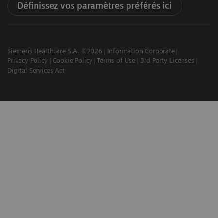
Définissez vos paramètres préférés ici
Siemens Healthcare S.A. ©2026
Information Corporate
Privacy Policy
Cookie Policy
Terms of Use
3rd Party Licenses
Digital Services Act