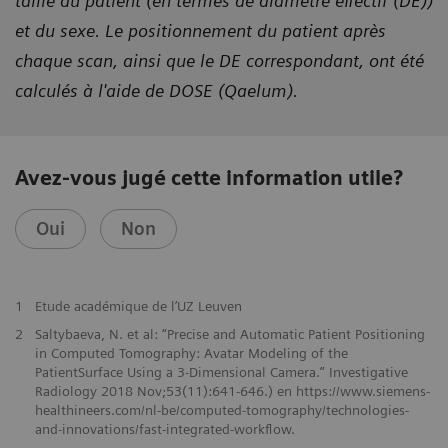
taille du patient (en termes de diamètre effectif (DE))
et du sexe. Le positionnement du patient après
chaque scan, ainsi que le DE correspondant, ont été
calculés à l'aide de DOSE (Qaelum).
Avez-vous jugé cette information utile?
Oui
Non
​1
Etude académique de l’UZ Leuven
2
Saltybaeva, N. et al: “Precise and Automatic Patient Positioning
in Computed Tomography: Avatar Modeling of the
PatientSurface Using a 3-Dimensional Camera.” Investigative
Radiology 2018 Nov;53(11):641-646.) en https://www.siemens-
healthineers.com/nl-be/computed-tomography/technologies-
and-innovations/fast-integrated-workflow.