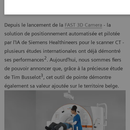
18.04.24
Depuis le lancement de la
FAST 3D Camera
- la
solution de positionnement automatisée et pilotée
par l'IA de Siemens Healthineers pour le scanner CT -
plusieurs études internationales ont déjà démontré
2
ses performances
. Aujourd'hui, nous sommes fiers
de pouvoir annoncer que, grâce à la précieuse étude
3
de Tim Busselot
, cet outil de pointe démontre
également sa valeur ajoutée sur le territoire belge.