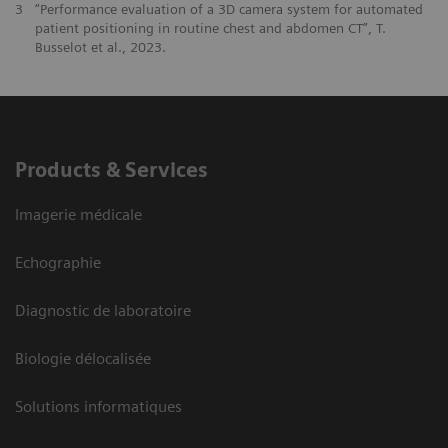
3
“Performance evaluation of a 3D camera system for automated
patient positioning in routine chest and abdomen CT”, T.
Busselot et al., 2023.
Products & Services
Imagerie médicale
Echographie
Diagnostic de laboratoire
Biologie délocalisée
Solutions informatiques