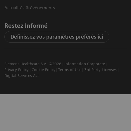
Actualités & évènements
Restez informé
Définissez vos paramètres préférés ici
Siemens Healthcare S.A. ©2026
Information Corporate
Privacy Policy
Cookie Policy
Terms of Use
3rd Party Licenses
Digital Services Act