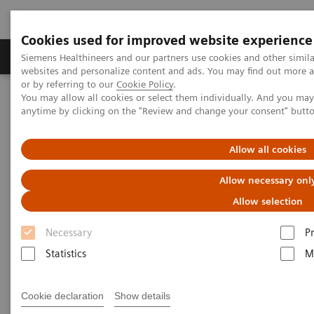
Cookies used for improved website experience
Produits & Services
À propos de
Clinic
Siemens Healthineers and our partners use cookies and other simil
websites and personalize content and ads. You may find out more a
or by referring to our
Cookie Policy
.
You may allow all cookies or select them individually. And you ma
Home
Actualités
anytime by clicking on the "Review and change your consent" butt
Meilleur positionnement du patient grâce à l’IA
Allow all cookies
1
La recherche
montre l'impact
Allow necessary onl
positif de la caméra 3D lors des
Allow selection
scans CT
Necessary
P
La solution automatisée d'IA assure un
Statistics
M
meilleur positionnement du patient
Cookie declaration
Show details