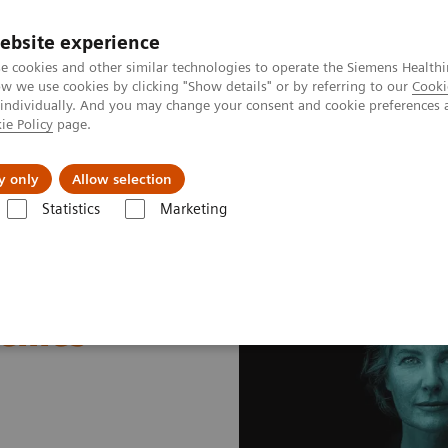
ebsite experience
e cookies and other similar technologies to operate the Siemens Healthi
 we use cookies by clicking "Show details" or by referring to our
Cooki
 individually. And you may change your consent and cookie preferences 
ie Policy
page.
al Fields
Vision & perspectives
y only
Allow selection
Statistics
Marketing
urnée Utilisateurs Protéines Plasmatiques
téines