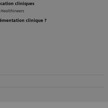
ication cliniques
 Healthineers
émentation clinique ?