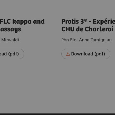
 FLC kappa and
Protis 3® - Expéri
assays
CHU de Charleroi
n Mirwaldt
Phn Biol Anne Tamigniau
ad (pdf)
Download (pdf)