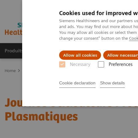
Cookies used for improved w
Siemens Healthineers and our partners us
and ads. You may find out more about how
You may allow all cookies or select them
change your consent" button on the
Cook
Produits & Services
À propos de
Clinic
Allow all cookies
Allow necessar
Necessary
Preferences
Home
Actualités & évènements
Conférences & évènements
Jo
Cookie declaration
Show details
Journée Utilisateurs Pro
Plasmatiques