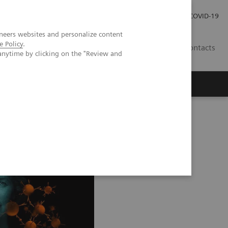
Carrières
Espace presse
COVID-19
neers websites and personalize content
e Policy
.
LU
Contacts
anytime by clicking on the "Review and