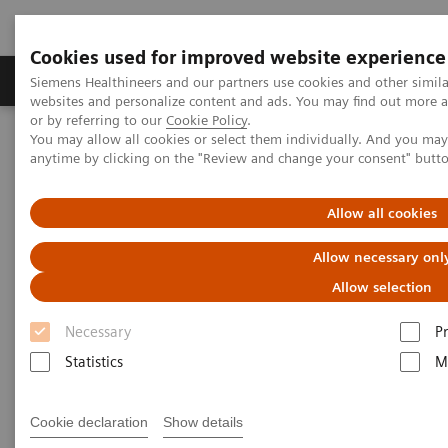
Cookies used for improved website experience
Produits & Services
À propos de
Clinic
Siemens Healthineers and our partners use cookies and other simil
websites and personalize content and ads. You may find out more a
or by referring to our
Cookie Policy
.
You may allow all cookies or select them individually. And you ma
Home
Imagerie Médicale
anytime by clicking on the "Review and change your consent" butt
Imagerie par résonance magnétique
IRM-TEP / IRM moléculaire
Allow all cookies
IRM-TEP / IRM moléculaire
Allow necessary onl
Allow selection
Un système deux en un qui révolutionne l’imagerie
Necessary
P
diagnostic, grâce à l’intégration complète de
Statistics
M
l’imagerie IRM 3T de pointe et de l’imagerie
moléculaire.
Cookie declaration
Show details