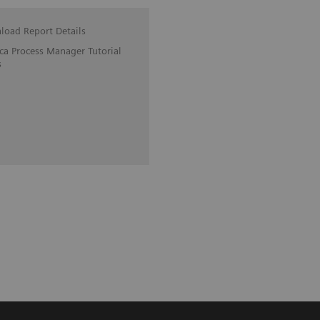
oad Report Details
ica Process Manager Tutorial
s