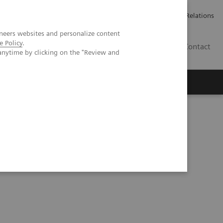
ailler chez Siemens Healthineers
Espace presse
Investor Relations
neers websites and personalize content
e Policy
.
BE | FR
Contact
anytime by clicking on the "Review and
Series
Understanding Problem Samples (05:24)